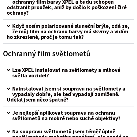
ochranný film barvy XPEL a budu schopen
odstranit proužek, aniž by došlo k poškození čiré
ochrany?
Když nosím polarizované sluneční brýle, zdá se,
že můj film na ochranu barvy má skvrny a vidím
ho zkresleně, proč je tomu tak?
Ochranný film světlometů
Lze XPEL instalovat na světlomety a mlhová
světla vozidel?
Nainstaloval jsem si soupravu na světlomety a
vypadaly dobře, ale teď vypadají zamlženě.
Udělal jsem něco špatně?
Je nejlepší aplikovat soupravu na ochranu
světlometů na mokré nebo suché objektivy?
Na soupravu světlometů jsem téměř úplně
použil metodu mokrého nanášení, ale nezdá se