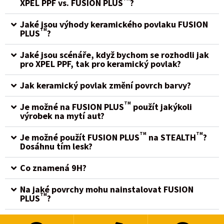
XPEL PPF vs. FUSION PLUS
?
Jaké jsou výhody keramického povlaku FUSION
TM
PLUS
?
Jaké jsou scénáře, když bychom se rozhodli jak
pro XPEL PPF, tak pro keramický povlak?
Jak keramický povlak změní povrch barvy?
TM
Je možné na FUSION PLUS
použít jakýkoli
výrobek na mytí aut?
TM
TM
Je možné použít FUSION PLUS
na STEALTH
?
Dosáhnu tím lesk?
Co znamená 9H?
Na jaké povrchy mohu nainstalovat FUSION
TM
PLUS
?