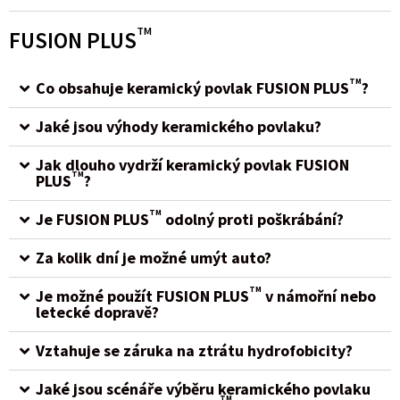
TM
FUSION PLUS
TM
Co obsahuje keramický povlak FUSION PLUS
?
Jaké jsou výhody keramického povlaku?
Jak dlouho vydrží keramický povlak FUSION
TM
PLUS
?
TM
Je FUSION PLUS
odolný proti poškrábání?
Za kolik dní je možné umýt auto?
TM
Je možné použít FUSION PLUS
v námořní nebo
letecké dopravě?
Vztahuje se záruka na ztrátu hydrofobicity?
Jaké jsou scénáře výběru keramického povlaku
TM