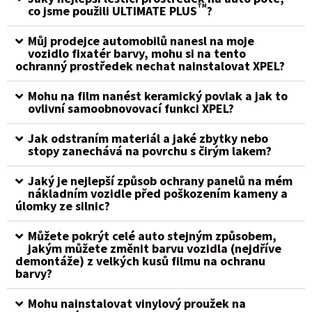
TM
co jsme použili ULTIMATE PLUS
?
Můj prodejce automobilů nanesl na moje
vozidlo fixatér barvy, mohu si na tento
ochranný prostředek nechat nainstalovat XPEL?
Mohu na film nanést keramický povlak a jak to
ovlivní samoobnovovací funkci XPEL?
Jak odstraním materiál a jaké zbytky nebo
stopy zanechává na povrchu s čirým lakem?
Jaký je nejlepší způsob ochrany panelů na mém
nákladním vozidle před poškozením kameny a
úlomky ze silnic?
Můžete pokrýt celé auto stejným způsobem,
jakým můžete změnit barvu vozidla (nejdříve
demontáže) z velkých kusů filmu na ochranu
barvy?
Mohu nainstalovat vinylový proužek na