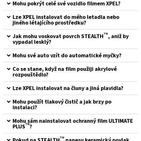
Mohu pokrýt celé své vozidlo filmem XPEL?
Lze XPEL instalovat do mého letadla nebo
jiného létajícího prostředku?
TM
Jak mohu voskovat povrch STEALTH
, aniž by
vypadal lesklý?
Mohu své auto vzít do automatické myčky?
Co se stane, když na film použiji akrylové
rozpouštědlo?
Lze XPEL instalovat na čluny a jiná plavidla?
Mohu použít tlakový čistič a jak brzy po
instalaci?
Mohu sám nainstalovat ochranný film ULTIMATE
TM
PLUS
?
TM
Pokud na STEALTH
nanesu keramický povlak,