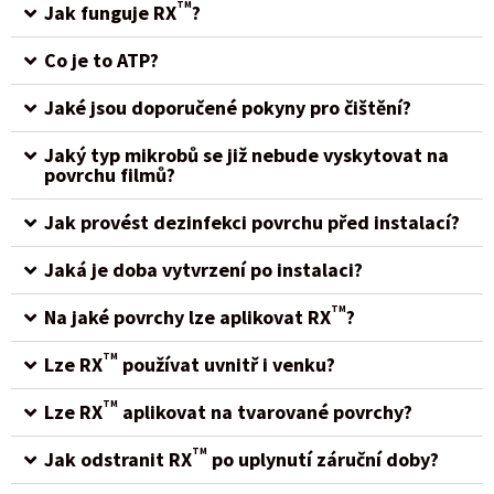
TM
Jak funguje RX
?
Co je to ATP?
Jaké jsou doporučené pokyny pro čištění?
Jaký typ mikrobů se již nebude vyskytovat na
povrchu filmů?
Jak provést dezinfekci povrchu před instalací?
Jaká je doba vytvrzení po instalaci?
TM
Na jaké povrchy lze aplikovat RX
?
TM
Lze RX
používat uvnitř i venku?
TM
Lze RX
aplikovat na tvarované povrchy?
TM
Jak odstranit RX
po uplynutí záruční doby?