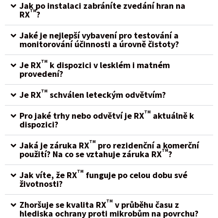
Jak po instalaci zabráníte zvedání hran na
TM
RX
?
Jaké je nejlepší vybavení pro testování a
monitorování účinnosti a úrovně čistoty?
TM
Je RX
k dispozici v lesklém i matném
provedení?
TM
Je RX
schválen leteckým odvětvím?
TM
Pro jaké trhy nebo odvětví je RX
aktuálně k
dispozici?
TM
Jaká je záruka RX
pro rezidenční a komerční
TM
použití? Na co se vztahuje záruka RX
?
TM
Jak víte, že RX
funguje po celou dobu své
životnosti?
TM
Zhoršuje se kvalita RX
v průběhu času z
hlediska ochrany proti mikrobům na povrchu?