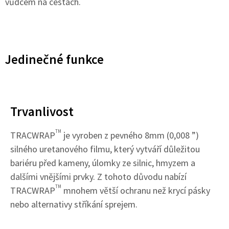
vůdcem na cestách.
Jedinečné funkce
Trvanlivost
TM
TRACWRAP
je vyroben z pevného 8mm (0,008 ”)
silného uretanového filmu, který vytváří důležitou
bariéru před kameny, úlomky ze silnic, hmyzem a
dalšími vnějšími prvky. Z tohoto důvodu nabízí
TM
TRACWRAP
mnohem větší ochranu než krycí pásky
nebo alternativy stříkání sprejem.