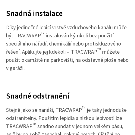
Snadná instalace
Díky jedinečné lepicí vrstvě vzduchového kanálu může
TM
být TRACWRAP
instalován kýmkoli bez použití
speciálního nářadí, chemikálií nebo protiskluzového
TM
řešení. Aplikujte jej kdekoli – TRACWRAP
můžete
použít okamžitě na parkovišti, na odstavné ploše nebo
v garáži.
Snadné odstranění
TM
Stejně jako se nanáší, TRACWRAP
je taky jednoduše
odstranitelný. Použitím lepidla s nízkou lepivostí lze
TM
TRACWRAP
snadno sundat v jednom velkém pásu,
aniž by po sobě zanechal lepkavý povrch. Čištění po