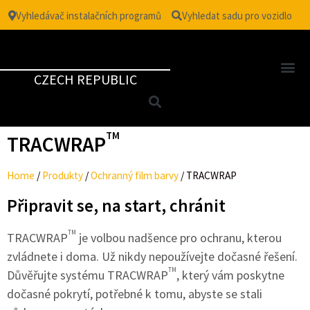
Vyhledávač instalačních programů
Vyhledat sadu pro vozidlo
CZECH REPUBLIC
TM
TRACWRAP
Home
/
Produkty
/
Ochranný film barvy
/
TRACWRAP
Připravit se, na start, chránit
TM
TRACWRAP
je volbou nadšence pro ochranu, kterou
zvládnete i doma. Už nikdy nepoužívejte dočasné řešení.
TM
Důvěřujte systému TRACWRAP
, který vám poskytne
dočasné pokrytí, potřebné k tomu, abyste se stali