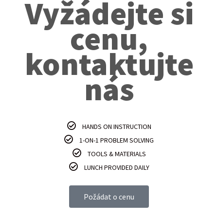
Vyžádejte si
cenu,
kontaktujte
nás
HANDS ON INSTRUCTION
1-ON-1 PROBLEM SOLVING
TOOLS & MATERIALS
LUNCH PROVIDED DAILY
Požádat o cenu