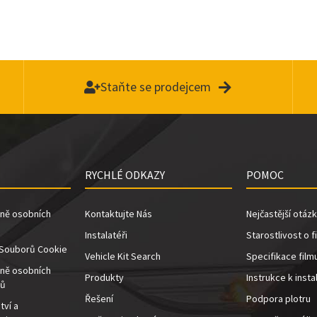
Staňte se prodejcem
RYCHLÉ ODKAZY
POMOC
ně osobních
Kontaktujte Nás
Nejčastější otáz
Instalatéři
Starostlivost o f
 Souborů Cookie
Vehicle Kit Search
Specifikace film
ně osobních
Produkty
Instrukce k insta
ců
Řešení
Podpora plotru
tví a