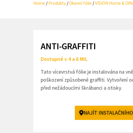
Home
/
Produkty
/
Okenní fólie​
/
VISION Home & Offi
ANTI-GRAFFITI
Dostupné v 4 a 6 MIL
Tato vícevrstvá fólie je instalována na vně
poškození způsobené graffiti. Vytvoření o
před nežádoucími škrábanci a otisky.
NAJÍT INSTALAČNÍH