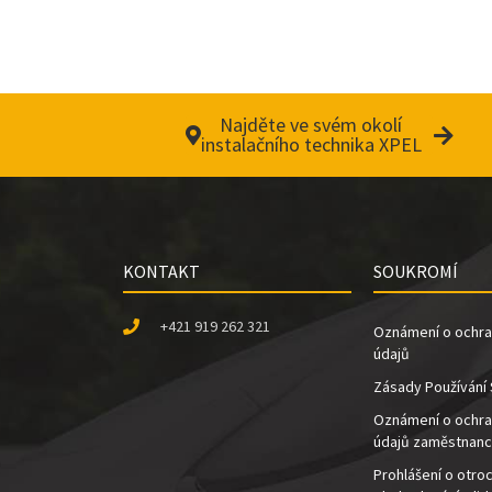
V
i
Najděte ve svém okolí
instalačního technika XPEL
d
KONTAKT
SOUKROMÍ
e
+421 919 262 321
Oznámení o ochra
údajů
Zásady Používání
Oznámení o ochra
o
údajů zaměstnan
Prohlášení o otroc