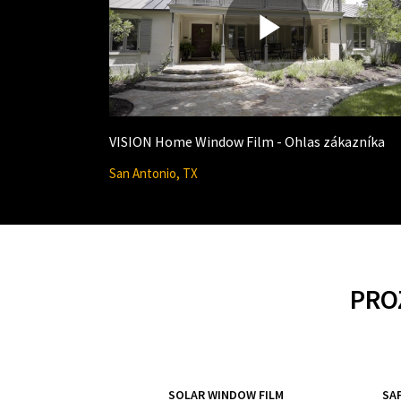
P
l
VISION Home Window Film - Ohlas zákazníka
San Antonio, TX
a
PRO
y
SOLAR WINDOW FILM
SA