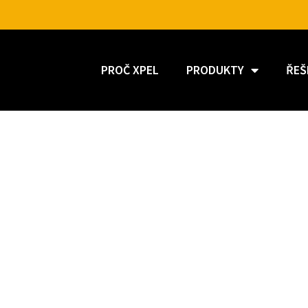
PROČ XPEL
PRODUKTY
ŘEŠ
TM
N
| ANTI-GRAFFITI WINDO