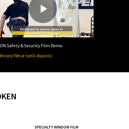
P
l
ION Safety & Security Film Demo
řezaný film je nyní k dispozici
a
OKEN
y
SPECIALTY WINDOW FILM