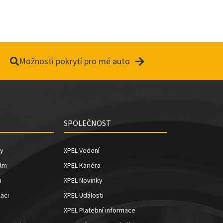
V
i
Možnosti pokrytí pro mé auto
d
SPOLEČNOST
e
ky
XPEL Vedení
ilm
XPEL Kariéra
u
XPEL Novinky
laci
XPEL Události
o
XPEL Platební informace