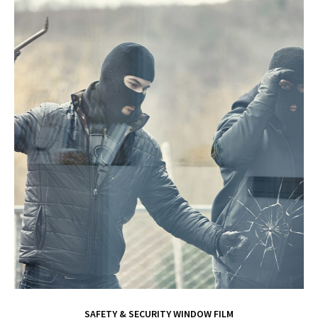
i
d
e
o
SAFETY & SECURITY WINDOW FILM