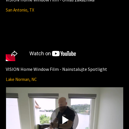
l
San Antonio, TX
a
y
VISION Home Window Film - Nainstalujte Spotlight
Lake Norman, NC
V
i