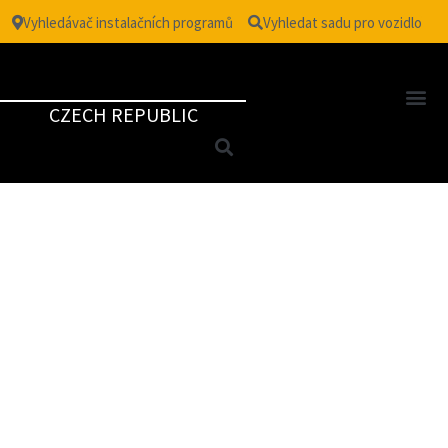
Vyhledávač instalačních programů
Vyhledat sadu pro vozidlo
CZECH REPUBLIC
TM
VISION
| NEUTRAL WINDOW
FILM