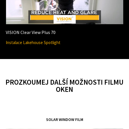
P
d
l
VISION Clear View Plus 70
e
Instalace Lakehouse Spotlight
a
o
PROZKOUMEJ DALŠÍ MOŽNOSTI FILMU
y
OKEN
V
SOLAR WINDOW FILM